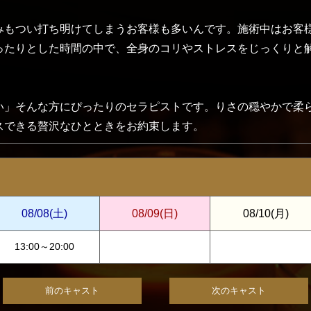
みもつい打ち明けてしまうお客様も多いんです。施術中はお客
ったりとした時間の中で、全身のコリやストレスをじっくりと
い」そんな方にぴったりのセラピストです。りさの穏やかで柔
スできる贅沢なひとときをお約束します。
08/08
(土)
08/09
(日)
08/10
(月)
13:00～20:00
前のキャスト
次のキャスト