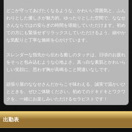
どこか守ってあげたくなるような、かわいい雰囲気と、ふん
わりとした優しさが魅力的。ゆったりとした空間で、ななせ
さんならではの安らぎの時間を堪能していただけます。初め
ての方にも緊張せずリラックスしていただけるよう、細やか
な気配りと丁寧な施術を心がけています。
スレンダーな指先から伝わる癒しのタッチは、日頃のお疲れ
をそっと包み込むような心地よさ。真っ白な素肌とかわいら
しい笑顔に、思わず胸が高鳴ること間違いなしです。
頑張り屋のななせさんだからこそ味わえる、誠実で温かいひ
とときを、ぜひご体験ください。初めてのドキドキとワクワ
クを、一緒にお楽しみいただけるセラピストです！
出勤表