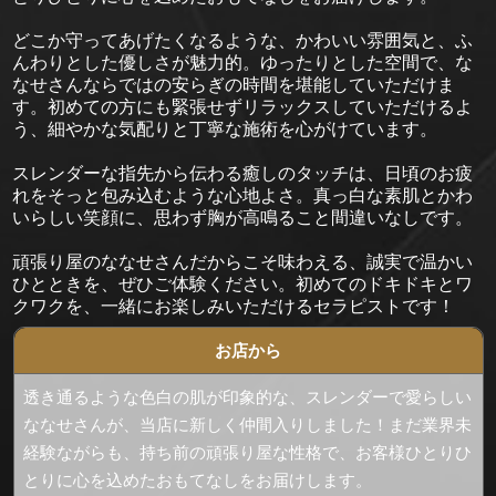
どこか守ってあげたくなるような、かわいい雰囲気と、ふ
んわりとした優しさが魅力的。ゆったりとした空間で、な
なせさんならではの安らぎの時間を堪能していただけま
す。初めての方にも緊張せずリラックスしていただけるよ
う、細やかな気配りと丁寧な施術を心がけています。
スレンダーな指先から伝わる癒しのタッチは、日頃のお疲
れをそっと包み込むような心地よさ。真っ白な素肌とかわ
いらしい笑顔に、思わず胸が高鳴ること間違いなしです。
頑張り屋のななせさんだからこそ味わえる、誠実で温かい
ひとときを、ぜひご体験ください。初めてのドキドキとワ
クワクを、一緒にお楽しみいただけるセラピストです！
お店から
透き通るような色白の肌が印象的な、スレンダーで愛らしい
ななせさんが、当店に新しく仲間入りしました！まだ業界未
経験ながらも、持ち前の頑張り屋な性格で、お客様ひとりひ
とりに心を込めたおもてなしをお届けします。