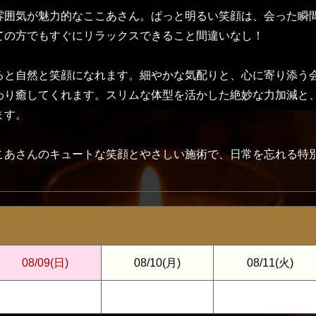
雰囲気が魅力的なここあさん。ぱっと明るい笑顔は、会った瞬
ての方でもすぐにリラックスできること間違いなし！
ると自然と笑顔になれます。細やかな気配りと、心に寄り添う
わり癒してくれます。スリムな体型を活かした絶妙な力加減と
ます。
こあさんのキュートな笑顔とやさしい施術で、日常を忘れる特
08/09
(日)
08/10
(月)
08/11
(火)