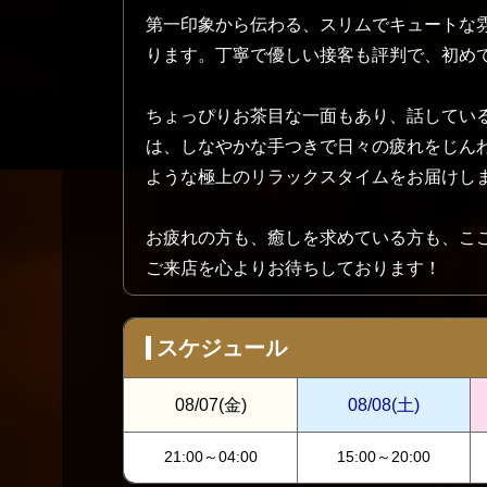
第一印象から伝わる、スリムでキュートな
ります。丁寧で優しい接客も評判で、初め
ちょっぴりお茶目な一面もあり、話してい
は、しなやかな手つきで日々の疲れをじん
ような極上のリラックスタイムをお届けし
お疲れの方も、癒しを求めている方も、こ
ご来店を心よりお待ちしております！
スケジュール
08/07
(金)
08/08
(土)
21:00～04:00
15:00～20:00